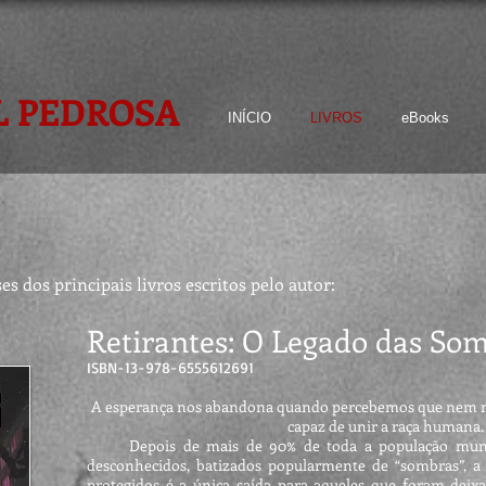
L PEDROSA
INÍCIO
LIVROS
eBooks
s dos principais livros escritos pelo autor:
Retirantes: O Legado das So
ISBN-13-978-6555612691
A esperança nos abandona quando percebemos que nem
capaz de unir a raça humana.
Depois de mais de 90% de toda a população mundia
desconhecidos, batizados popularmente de “sombras”, a 
protegidos é a única saída para aqueles que foram deix