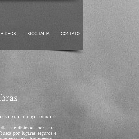
VIDEOS
BIOGRAFIA
CONTATO
mbras
 mesmo um inimigo comum é
l ser dizimada por seres
busca por lugares seguros e
ados para trás. Até mesmo a