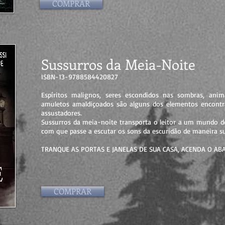
COMPRAR
Sussurros da Meia-Noite
ISBN-13-9788584420827
Espíritos malignos, seres escondidos nas sombras, ani
amuletos amaldiçoados são alguns dos elementos encontr
assustadores.
Sussurros da meia-noite transporta o leitor a um mundo de
com que passe a escutar os sons da escuridão de maneira su
TRANQUE AS PORTAS E JANELAS DE SUA CASA, ACENDA O ABA
COMPRAR