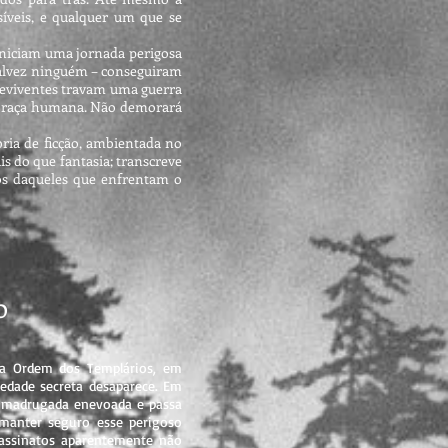
íveis, e qualquer um que se
iniciam uma jornada perigosa
talvez ninguém – conseguiram
breviventes travam uma guerra
la raça humana. Não demorará
ia de ficção, ambientada no
is do que fantasia; transcreve
os daqueles que enfrentam o
o
 Ordem dos Templários, em
iedade secreta desaparece. Em
a madrugada enevoada e passa
manter seguro esse perigoso
sassinatos aparentemente não