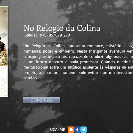
No Relogio da Colina
ISBN-13: 978-8576791270
'No Relógio da Colina' apresenta romance, mistério e a
humanas; poder e dinheiro. Nesta intrigante aventura ve
conspirações industriais, capazes de conduzir algumas das
a um futuro obscuro e nada promissor. Quando o princi
multinacional sofre um fatídico acidente às vésperas da e
projeto, apenas um homem pode evitar que um investime
perdido.
COMPRAR
SIGA-ME