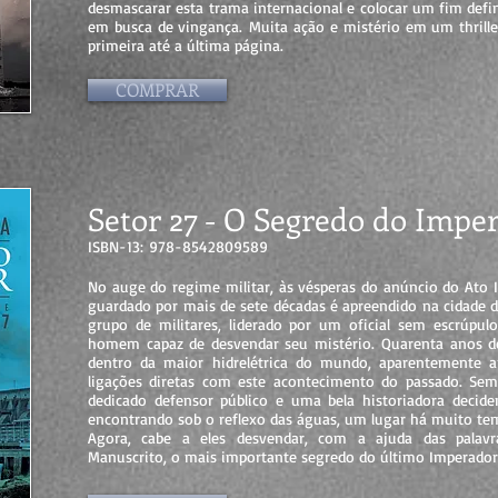
desmascarar esta trama internacional e colocar um fim def
em busca de vingança. Muita ação e mistério em um thriller
primeira até a última página.
COMPRAR
Setor 27 - O Segredo do Impe
ISBN-13: 978-8542809589
No auge do regime militar, às vésperas do anúncio do Ato I
guardado por mais de sete décadas é apreendido na cidade d
grupo de militares, liderado por um oficial sem escrúpulo
homem capaz de desvendar seu mistério. Quarenta anos de
dentro da maior hidrelétrica do mundo, aparentemente a
ligações diretas com este acontecimento do passado. Se
dedicado defensor público e uma bela historiadora decid
encontrando sob o reflexo das águas, um lugar há muito te
Agora, cabe a eles desvendar, com a ajuda das palav
Manuscrito, o mais importante segredo do último Imperador 