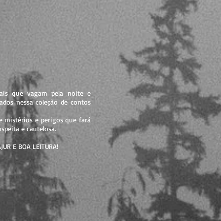
mais que vagam pela noite e
ados nessa coleção de contos
 mistérios e perigos que fará
speita e cautelosa.
JUR E BOA LEITURA!