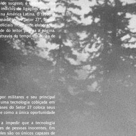
de sucesso, e Gabrielle, uma
indícios de ligações entre os
 na América Latina. O tesouro
ada série “Setor 27”, a qual
liciais ricamente elaboradas.
e do leitor página a página.
o através do tempo em busca de
or militares e seu principal
e uma tecnologia cobiçada em
ases do Setor 27 coloca seus
rge como a única oportunidade
a impedir que a tecnologia
es de pessoas inocentes. Em
eles são os únicos capazes de