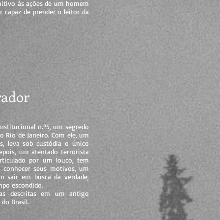
initivo às ações de um homem
 capaz de prender o leitor da
rador
nstitucional n.º5, um segredo
o Rio de Janeiro. Com ele, um
s, leva sob custódia o único
pois, um atentado terrorista
rticulado por um louco, tem
m conhecer seus motivos, um
em sair em busca da verdade,
mpo escondido.
ras descritas em um antigo
do Brasil.