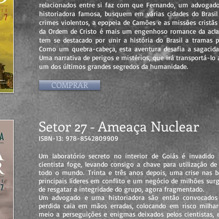
relacionados entre si faz com que Fernando, um advogado 
historiadora famosa, busquem em várias cidades do Brasil 
crimes violentos, a epopeia de Camões e as missões cristãs
da Ordem de Cristo é mais um engenhoso romance da aclam
tem se destacado por unir a história do Brasil a tramas po
Como um quebra-cabeça, esta aventura desafia a sagacidad
Uma narrativa de perigos e mistérios, que irá transportá-l
um dos últimos grandes segredos da humanidade.
COMPRAR
Setor 27 - Ameaça Nuclear
ISBN-13: 978-8542809909
Um laboratório secreto no interior de Goiás é invadido p
cientista foge, levando consigo a chave para utilização d
todo o mundo. Trinta e três anos depois, uma crise nas b
principais líderes em conflito e um negócio de milhões su
de resgatar a integridade do grupo, agora fragmentado.
Um advogado e uma historiadora são então convocados 
perdida caia em mãos erradas, colocando em risco milhar
meio a perseguições e enigmas deixados pelos cientistas, 