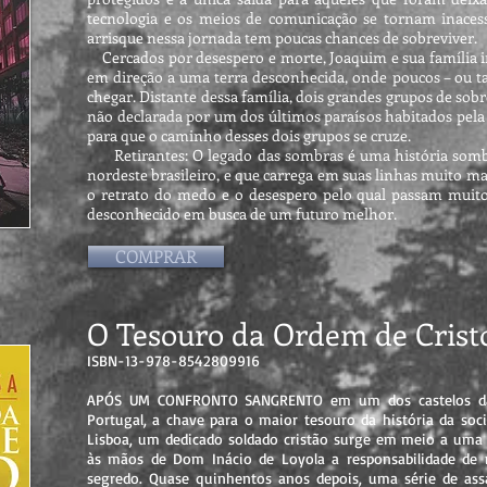
tecnologia e os meios de comunicação se tornam inacess
arrisque nessa jornada tem poucas chances de sobreviver.
Cercados por desespero e morte, Joaquim e sua família 
em direção a uma terra desconhecida, onde poucos – ou 
chegar. Distante dessa família, dois grandes grupos de so
não declarada por um dos últimos paraísos habitados pe
para que o caminho desses dois grupos se cruze.
Retirantes: O legado das sombras é uma história sombr
nordeste brasileiro, e que carrega em suas linhas muito ma
o retrato do medo e o desespero pelo qual passam muit
desconhecido em busca de um futuro melhor.
COMPRAR
O Tesouro da Ordem de Crist
ISBN-13-978-8542809916
APÓS UM CONFRONTO SANGRENTO em um dos castelos da
Portugal, a chave para o maior tesouro da história da soc
Lisboa, um dedicado soldado cristão surge em meio a um
às mãos de Dom Inácio de Loyola a responsabilidade de 
segredo. Quase quinhentos anos depois, uma série de as